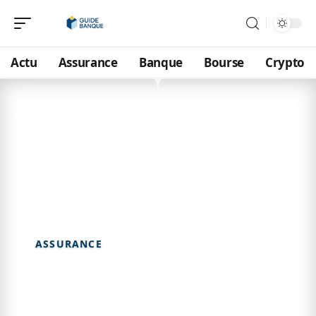
Actu
Assurance
Banque
Bourse
Crypto
21 mars 2026
Simulateur de congé
parental : calculez vos
droits facilement
ASSURANCE