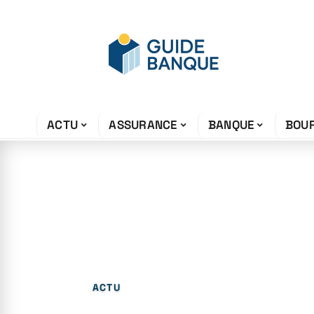
ACTU
ASSURANCE
BANQUE
BOU
17 mai 2026
Yakwad : le gui
le streaming e
ACTU