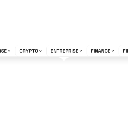
RSE
CRYPTO
ENTREPRISE
FINANCE
F
de ultime pour
n 2026