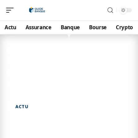
Actu
Assurance
Banque
Bourse
Crypto
31 mai 2026
Débloquer mon espace
client boursorama : étapes
simples et conseils
ACTU