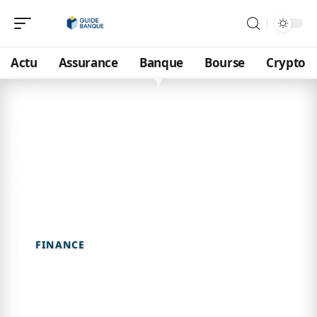
Actu
Assurance
Banque
Bourse
Crypto
20 mai 2026
Pièce de 1 centime rare :
découvrez pourquoi elle
vaut 6000€
FINANCE